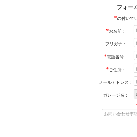
フォー
*
の付いて
*
お名前：
フリガナ：
*
電話番号：
*
ご住所：
メールアドレス：
ガレージ名：